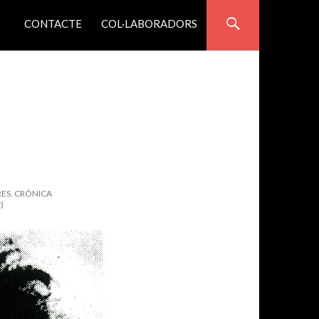
VÉS AL CONTINGUT
CONTACTE
COL·LABORADORS
RES. CRÒNICA
)