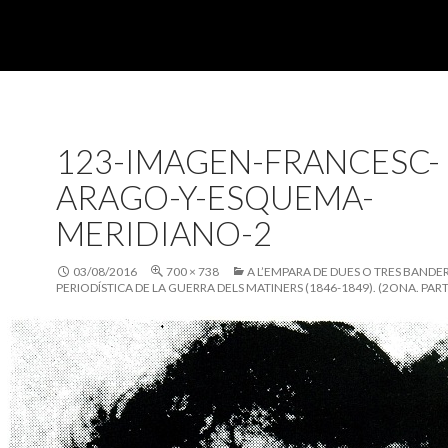
123-IMAGEN-FRANCESC-
ARAGO-Y-ESQUEMA-
MERIDIANO-2
03/08/2016
700 × 738
A L’EMPARA DE DUES O TRES BANDE
PERIODÍSTICA DE LA GUERRA DELS MATINERS (1846-1849). (2ONA. PART